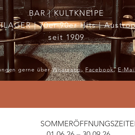
BAR | KULTKNEIPE
LAGER | 70er-90er Hits | Austro
seit 1909
rungen gerne über
Whatsapp
,
Facebook
,
E-Mai
SOMMERÖFFNUNGSZEITE
01.06.26 – 30.09.26