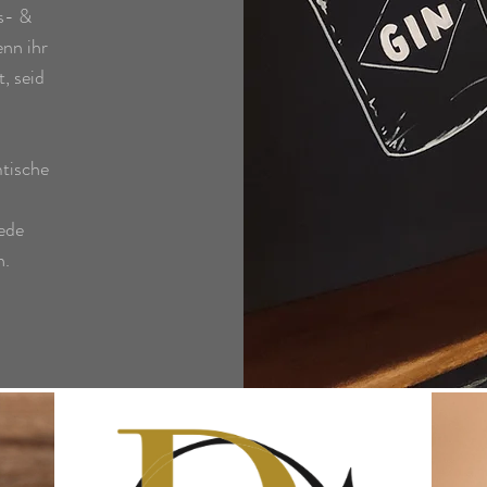
ns- &
nn ihr
, seid
tische
ede
n.