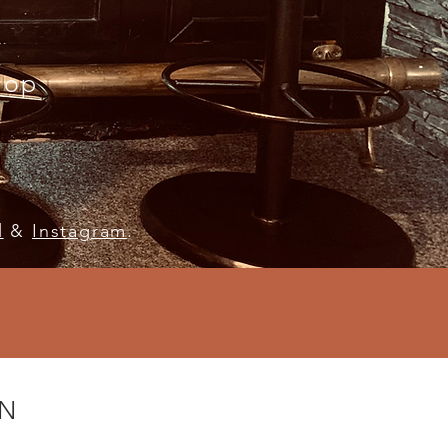
pop
l
&
Instagram
.
N