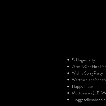
Unsere 
Veranst
Schlagerparty
70er-90er Hits Par
Wish a Song Party
Wattturnier / Schaf
Happy Hour
Mottoessen (z.B. We
Junggesellenabschied