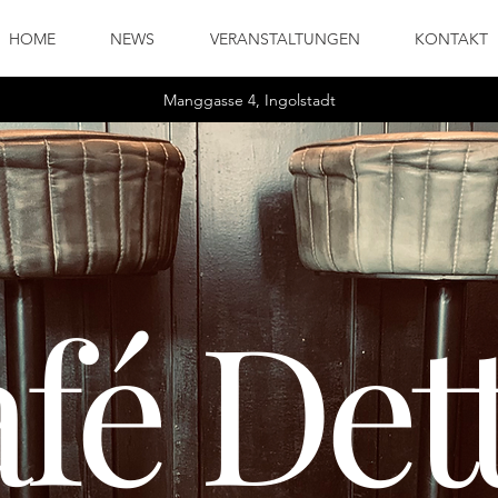
HOME
NEWS
VERANSTALTUNGEN
KONTAKT
Manggasse 4, Ingolstadt
arsten
 Menge wünscht.
 Menge wünscht.
fé Det
 auf November. Genaueres geben wir