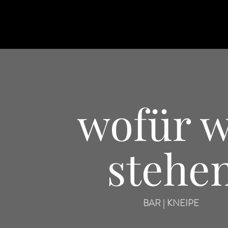
wofür w
stehe
BAR | KNEIPE