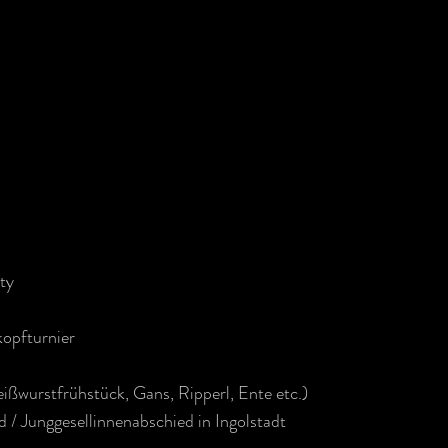
regelmäßige
altungen
ty
kopfturnier
ißwurstfrühstück, Gans, Ripperl, Ente etc.)
 / Junggesellinnenabschied in Ingolstadt